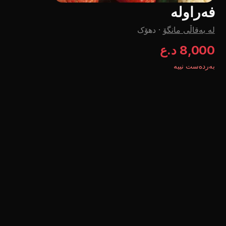
فەراولە
لە بەقاڵی مانگۆ
·
دهۆک
8,000 د.ع
بەردەست نییە