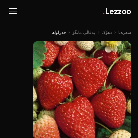
.
Lezzoo
سەرەتا
‹
دهۆک
‹
بەقاڵی مانگۆ
‹
فەراولە