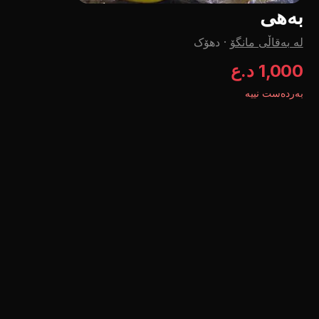
بەهی
لە بەقاڵی مانگۆ
·
دهۆک
1,000 د.ع
بەردەست نییە