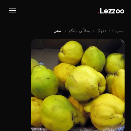
.
Lezzoo
سەرەتا
‹
دهۆک
‹
بەقاڵی مانگۆ
‹
بەهی