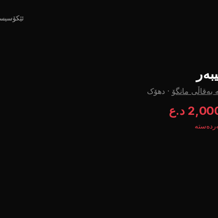
ئێکۆسیس
یبەر
 بەقاڵی مانگۆ
·
دهۆک
2,0 د.ع
ردەستە