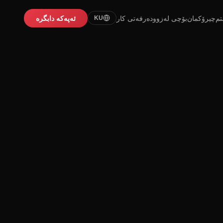
تم
چیرۆکمان
بۆچی لەزوو
دەرفەتی کار
ئەپەکە دابگرە
KU