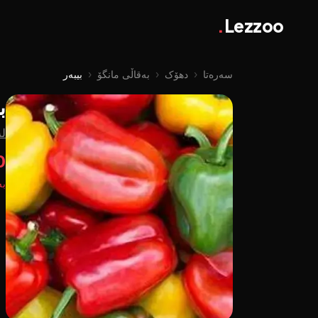
.
Lezzoo
سەرەتا
‹
دهۆک
‹
بەقاڵی مانگۆ
‹
بیبەر
ب
لە
00
بە