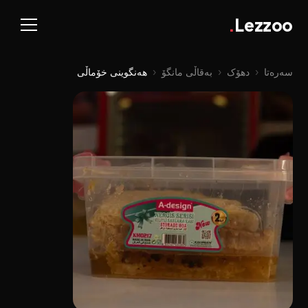
.
Lezzoo
سەرەتا
‹
دهۆک
‹
بەقاڵی مانگۆ
‹
هەنگوینی خۆماڵی