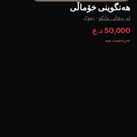
هەنگوینی خۆماڵی
لە بەقاڵی مانگۆ
·
دهۆک
50,000 د.ع
بەردەست نییە