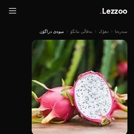
.
Lezzoo
سەرەتا
‹
دهۆک
‹
بەقاڵی مانگۆ
‹
میوه‌ی دراگۆن