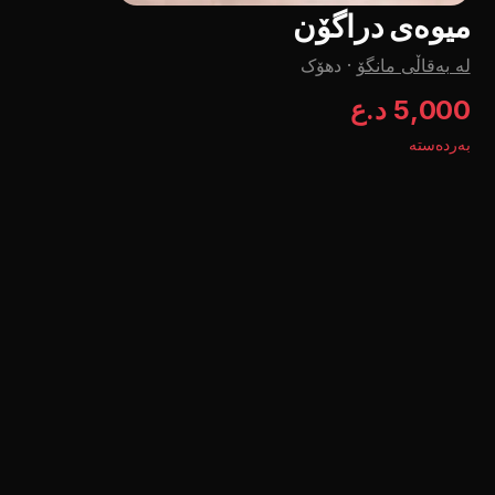
میوه‌ی دراگۆن
لە بەقاڵی مانگۆ
·
دهۆک
5,000 د.ع
بەردەستە