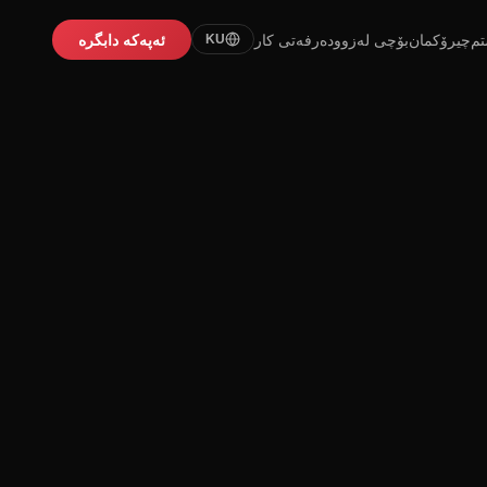
تم
چیرۆکمان
بۆچی لەزوو
دەرفەتی کار
ئەپەکە دابگرە
KU