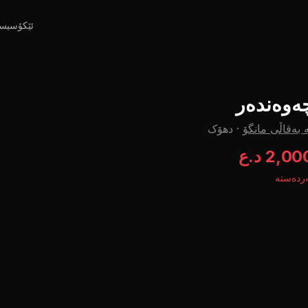
ئێکۆسیس
ەوەندەر
 بەقاڵی مانگۆ
·
دهۆک
2,0 د.ع
ردەستە