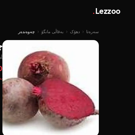
.
Lezzoo
سەرەتا
‹
دهۆک
‹
بەقاڵی مانگۆ
‹
چەوەندەر
چ
لە
00
بە