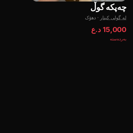
چەپکە گوڵ
لە گولی کینار
·
دهۆک
15,000 د.ع
بەردەستە