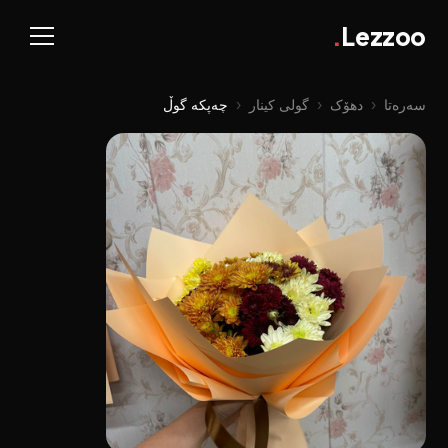
.
Lezzoo
سەرەتا
‹
دهۆک
‹
گولی کینار
‹
چەپکە گوڵ