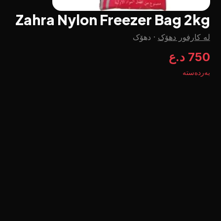
Zahra Nylon Freezer Bag 2kg
لە کارفور دهۆک
·
دهۆک
750 د.ع
بەردەستە