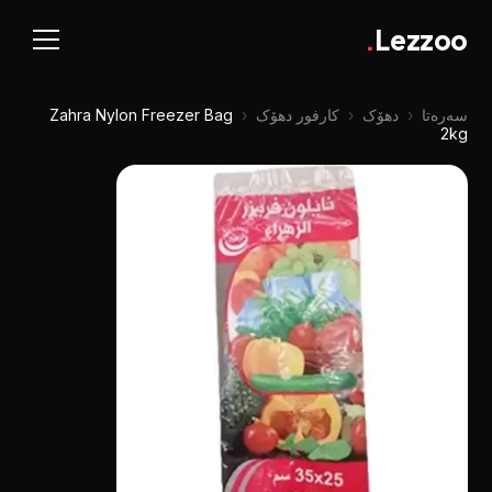
.
Lezzoo
سەرەتا
‹
دهۆک
‹
کارفور دهۆک
‹
Zahra Nylon Freezer Bag
2kg