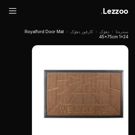
.
Lezzoo
سەرەتا
‹
دهۆک
‹
کارفور دهۆک
‹
Royalford Door Mat
45x75cm 1x24