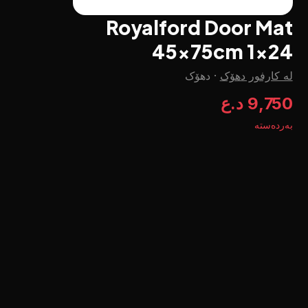
Royalford Door Mat
45x75cm 1x24
لە کارفور دهۆک
·
دهۆک
9,750 د.ع
بەردەستە