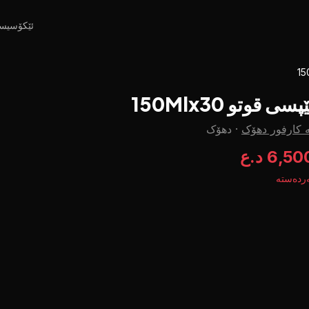
ئێکۆسیس
پسی قوتو 150Mlx30
 کارفور دهۆک
·
دهۆک
6,5 د.ع
ردەستە