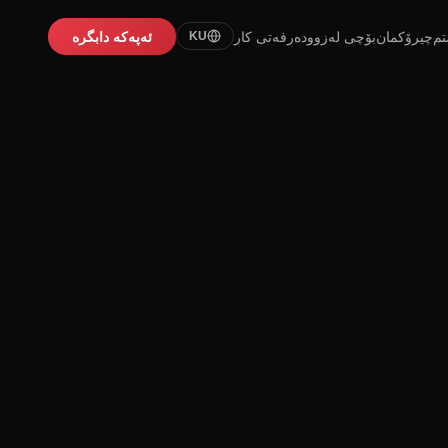
تم
چیرۆکمان
بۆچی لەزوو
دەرفەتی کار
ئەپەکە دابگرە
KU