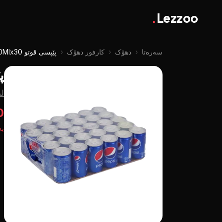
.
Lezzoo
سەرەتا
‹
دهۆک
‹
کارفور دهۆک
‹
پێپسی قوتو 150Mlx30
پێ
لە
00
بە