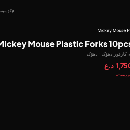
ئێکۆسیس
Mickey Mouse Pl
Mickey Mouse Plastic Forks 10pc
 کارفور دهۆک
·
دهۆک
1,7 د.ع
ردەستە