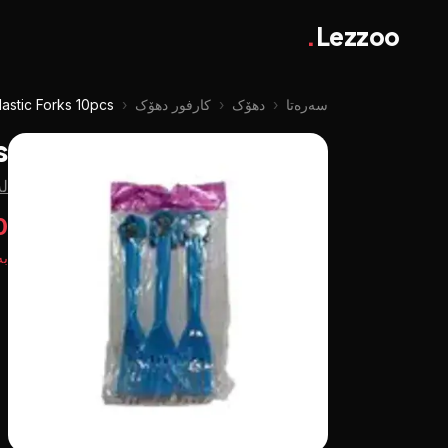
.
Lezzoo
سەرەتا
‹
دهۆک
‹
کارفور دهۆک
‹
astic Forks 10pcs
s
لە
50
بە