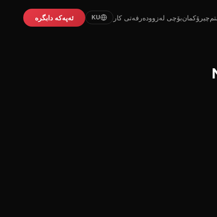
تم
چیرۆکمان
بۆچی لەزوو
دەرفەتی کار
ئەپەکە دابگرە
KU