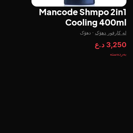
Mancode Shmpo 2in1
Cooling 400ml
لە کارفور دهۆک
·
دهۆک
3,250 د.ع
بەردەستە