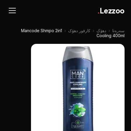
.
Lezzoo
سەرەتا
‹
دهۆک
‹
کارفور دهۆک
‹
Mancode Shmpo 2in1
Cooling 400ml