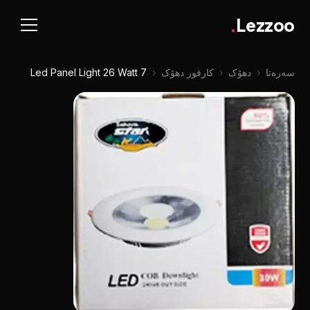
.
Lezzoo
سەرەتا
‹
دهۆک
‹
کارفور دهۆک
‹
Led Panel Light 26 Watt 7