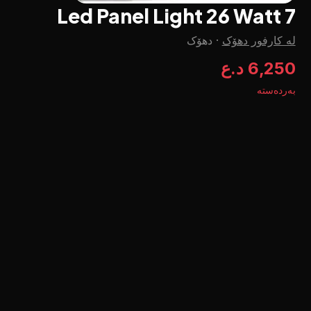
Led Panel Light 26 Watt 7
لە کارفور دهۆک
·
دهۆک
6,250 د.ع
بەردەستە