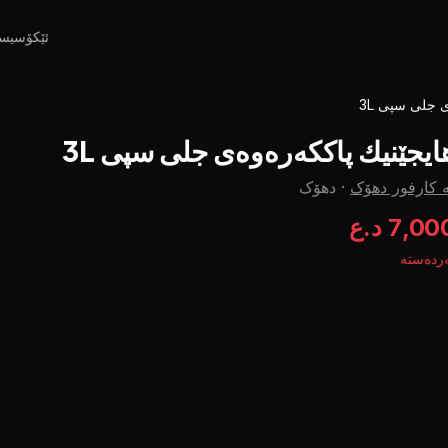
ئێکۆسیس
 جلی سپی 3L
ایجێنیك پاککەرەوەی جلی سپی 3L
 کارفور دهۆک
·
دهۆک
7,0 د.ع
ردەستە