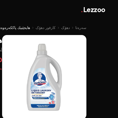
.
Lezzoo
سەرەتا
‹
دهۆک
‹
کارفور دهۆک
‹
هایجێنیك پاککەرەوەی
ه
لە
00
بە