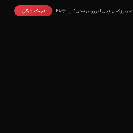
تم
چیرۆکمان
بۆچی لەزوو
دەرفەتی کار
ئەپەکە دابگرە
KU