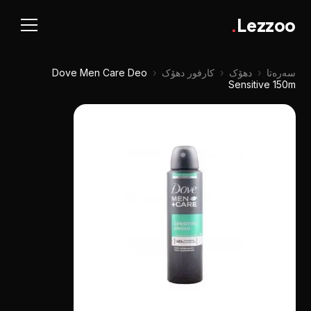
.
Lezzoo
سەرەتا
‹
دهۆک
‹
کارفور دهۆک
‹
Dove Men Care Deo
Sensitive 150m