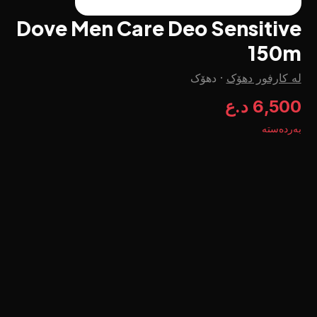
Dove Men Care Deo Sensitive
150m
لە کارفور دهۆک
·
دهۆک
6,500 د.ع
بەردەستە