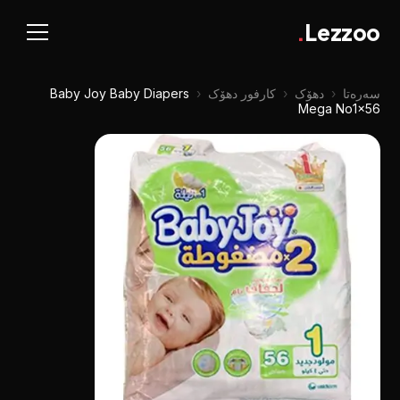
.
Lezzoo
سەرەتا
‹
دهۆک
‹
کارفور دهۆک
‹
Baby Joy Baby Diapers
Mega No1x56