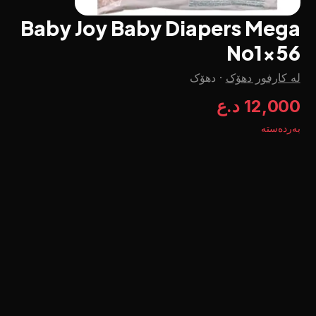
Baby Joy Baby Diapers Mega
No1x56
لە کارفور دهۆک
·
دهۆک
12,000 د.ع
بەردەستە