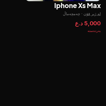
Iphone Xs Max
لە ژیر فۆن
·
چه‌مچه‌ماڵ
5,000 د.ع
بەردەستە