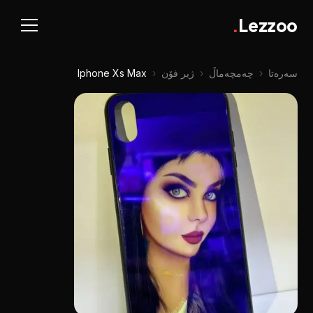
.
Lezzoo
سەرەتا
‹
چه‌مچه‌ماڵ
‹
ژیر فۆن
‹
Iphone Xs Max