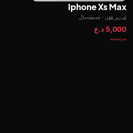
Iphone Xs Max
لە ژیر فۆن
·
چه‌مچه‌ماڵ
5,000 د.ع
بەردەستە