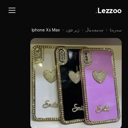
.
Lezzoo
سەرەتا
‹
چه‌مچه‌ماڵ
‹
ژیر فۆن
‹
Iphone Xs Max