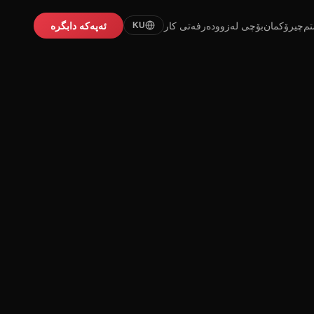
تم
چیرۆکمان
بۆچی لەزوو
دەرفەتی کار
ئەپەکە دابگرە
KU