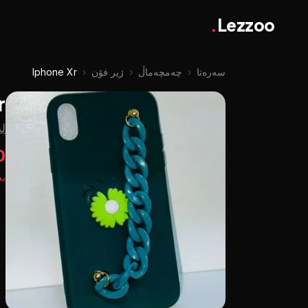
.
Lezzoo
سەرەتا
‹
چه‌مچه‌ماڵ
‹
ژیر فۆن
‹
Iphone Xr
r
لە
00
بە