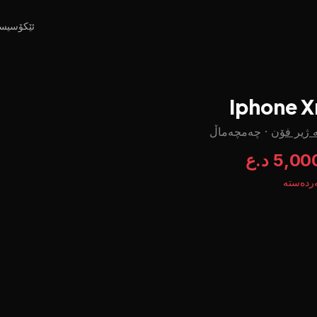
ئێکۆسیس
Iphone X
 ژیر فۆن
·
چه‌مچه‌ماڵ
5,0 د.ع
ردەستە