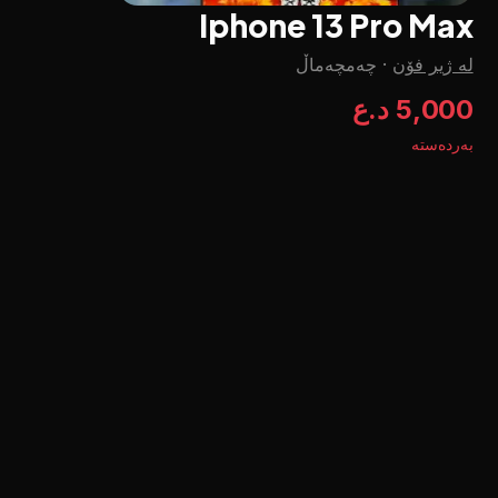
Iphone 13 Pro Max
لە ژیر فۆن
·
چه‌مچه‌ماڵ
5,000 د.ع
بەردەستە