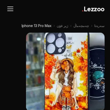
.
Lezzoo
سەرەتا
‹
چه‌مچه‌ماڵ
‹
ژیر فۆن
‹
Iphone 13 Pro Max