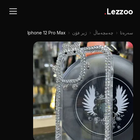
.
Lezzoo
سەرەتا
‹
چه‌مچه‌ماڵ
‹
ژیر فۆن
‹
Iphone 12 Pro Max