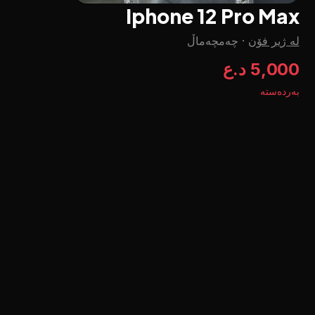
Iphone 12 Pro Max
لە ژیر فۆن
·
چه‌مچه‌ماڵ
5,000 د.ع
بەردەستە