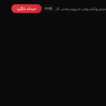
تم
چیرۆکمان
بۆچی لەزوو
دەرفەتی کار
ئەپەکە دابگرە
KU