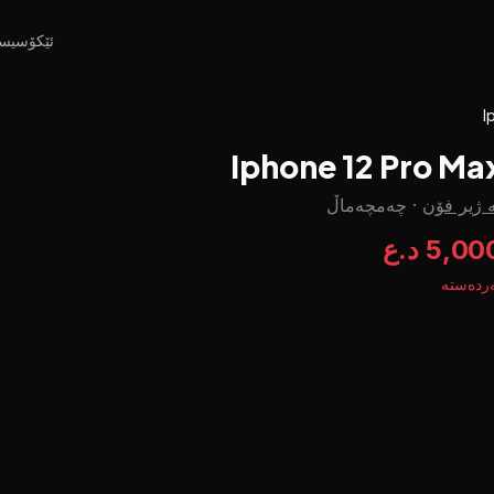
ئێکۆسیس
I
Iphone 12 Pro Ma
 ژیر فۆن
·
چه‌مچه‌ماڵ
5,0 د.ع
ردەستە