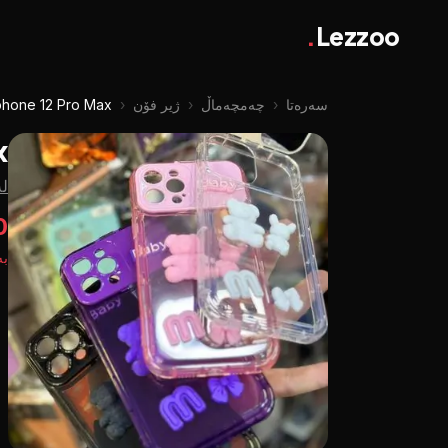
.
Lezzoo
سەرەتا
‹
چه‌مچه‌ماڵ
‹
ژیر فۆن
‹
phone 12 Pro Max
x
لە
00
بە