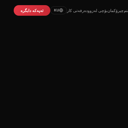
تم
چیرۆکمان
بۆچی لەزوو
دەرفەتی کار
ئەپەکە دابگرە
KU