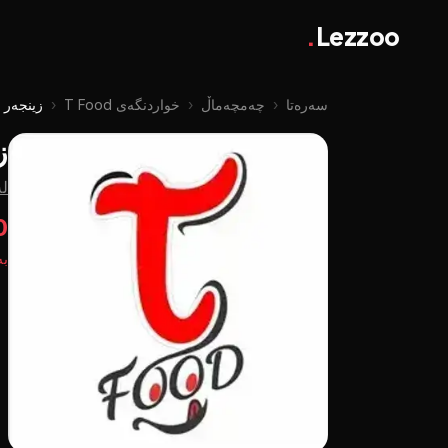
.
Lezzoo
سەرەتا
‹
چه‌مچه‌ماڵ
‹
خواردنگەی T Food
‹
زینجەر ب
ز
لە
00
بە