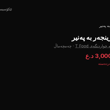
ئێکۆسیس
ە پەنیر
ینجەر بە پەنیر
 خواردنگەی T Food
·
چه‌مچه‌ماڵ
3,0 د.ع
ردەستە