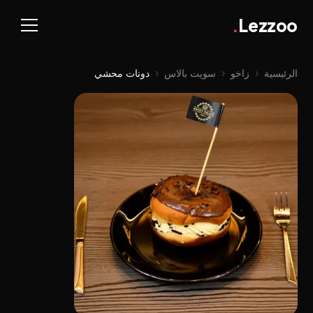
.
Lezzoo
الرئيسية
‹
زاخو
‹
سویت بالاس
‹
دونات محشي