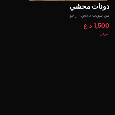
دونات محشي
من سویت بالاس
·
زاخو
1,500 د.ع
متوفر