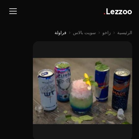
.
Lezzoo
الرئيسية
‹
زاخو
‹
سویت بالاس
‹
فراولة