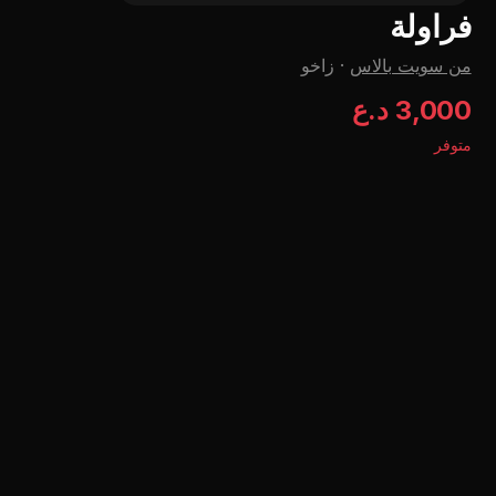
فراولة
من سویت بالاس
·
زاخو
3,000 د.ع
متوفر