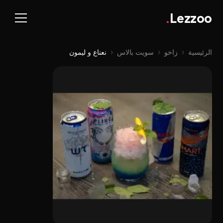
.
Lezzoo
الرئيسية
‹
زاخو
‹
سویت بالاس
‹
نعناع و لیمون