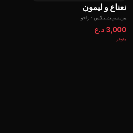
نعناع و لیمون
من سویت بالاس
·
زاخو
3,000 د.ع
متوفر