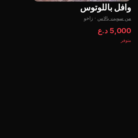
وافل باللوتوس
من سویت بالاس
·
زاخو
5,000 د.ع
متوفر