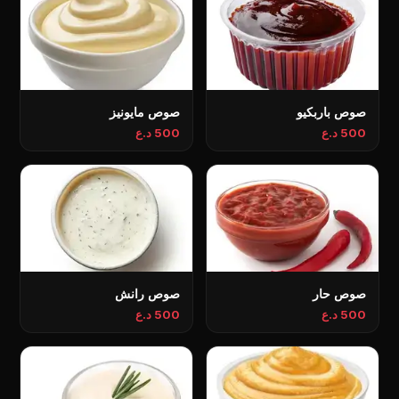
صوص باربكيو
صوص مايونيز
500 د.ع
500 د.ع
صوص حار
صوص رانش
500 د.ع
500 د.ع