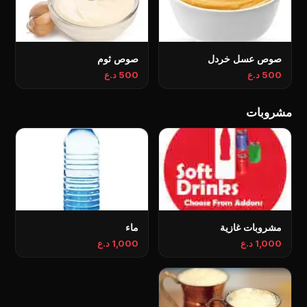
صوص عسل خردل
صوص ثوم
500 د.ع
500 د.ع
مشروبات
مشروبات غازية
ماء
1,000 د.ع
1,000 د.ع