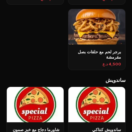
برجر لحم مع حلقات بصل
مقرمشة
4,500 د.ع
ساندويش
ساندويش كنتاكي
شاورما دجاج مع خبز صمون