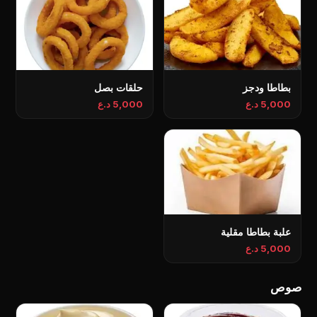
بطاطا ودجز
حلقات بصل
5,000 د.ع
5,000 د.ع
علبة بطاطا مقلية
5,000 د.ع
صوص