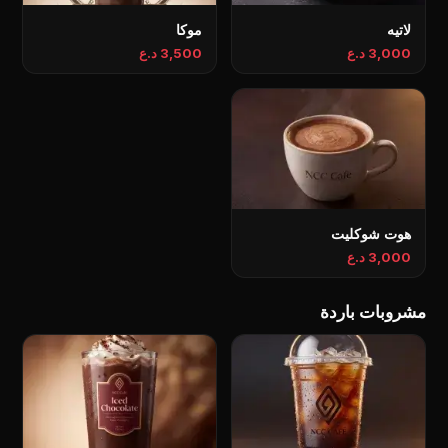
لاتيه
موكا
3,000 د.ع
3,500 د.ع
هوت شوكليت
3,000 د.ع
مشروبات باردة