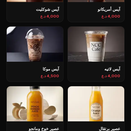
آيس أمريكانو
آيس شوكليت
4,000 د.ع
4,000 د.ع
آيس لاتيه
آيس موكا
4,000 د.ع
4,500 د.ع
عصير برتقال
عصير خوخ ومانجو