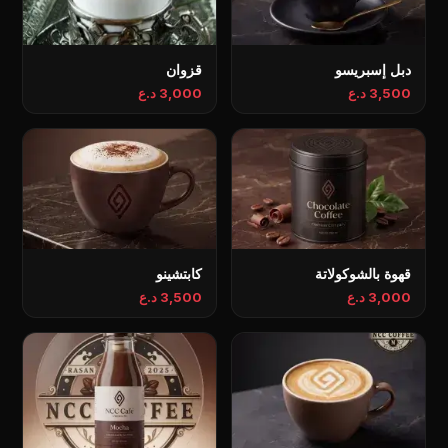
دبل إسبريسو
قزوان
3,500 د.ع
3,000 د.ع
قهوة بالشوكولاتة
كابتشينو
3,000 د.ع
3,500 د.ع