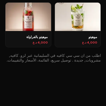
موهيتو
موهيتو بالفراولة
4,000 د.ع
4,000 د.ع
اطلب من ان سي سي کافیە في السليمانية عبر لزو. كافيه,
مشروبات, جديدة . توصيل سريع، القائمة، الأسعار والتقييمات.