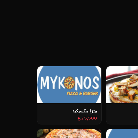
بيتزا مكسيكية
5,500 د.ع