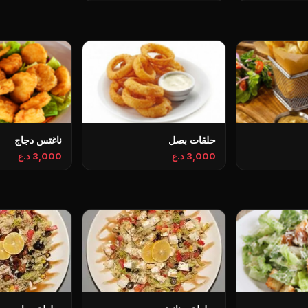
حلقات بصل
ناغتس دجاج
3,000 د.ع
3,000 د.ع