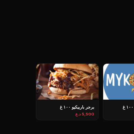
برجر باربیکیو ١٠٠ غ
5,500 د.ع