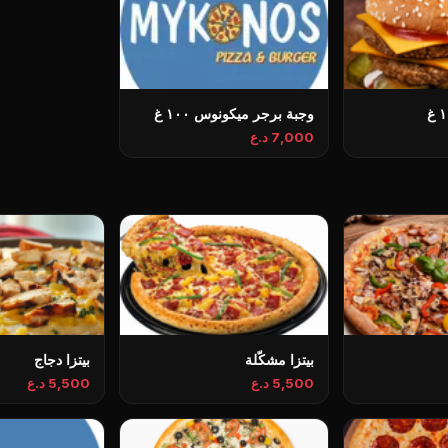
وجبة برجر ميكونوس ١٠٠ غ
7,000 د.ع
بيتزا مشكّلة
بيتزا دجاج
5,500 د.ع
5,500 د.ع