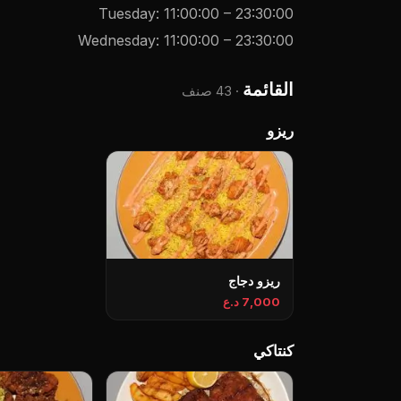
Tuesday
:
11:00:00
–
23:30:00
Wednesday
:
11:00:00
–
23:30:00
القائمة
·
43 صنف
ريزو
ريزو دجاج
7,000 د.ع
کنتاکي