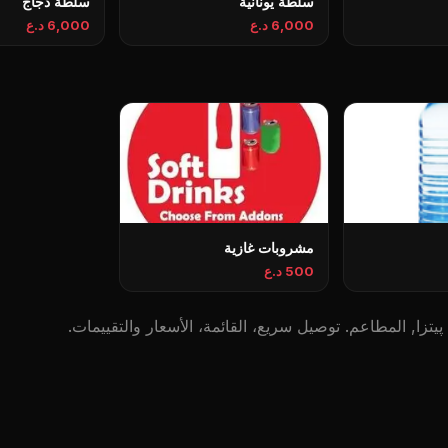
سلطة يونانية
سلطة دجاج
6,000 د.ع
6,000 د.ع
مشروبات غازية
500 د.ع
تزا, المطاعم. توصيل سريع، القائمة، الأسعار والتقييمات.