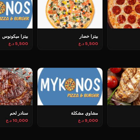
بيتزا خضار
بيتزا ميكونوس
5,500 د.ع
5,500 د.ع
مشاوي مشكلة
سنادر لحم
9,000 د.ع
10,000 د.ع