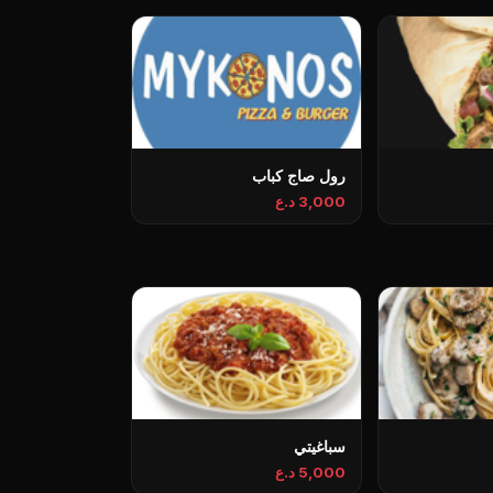
رول صاج كباب
3,000 د.ع
سباغيتي
5,000 د.ع