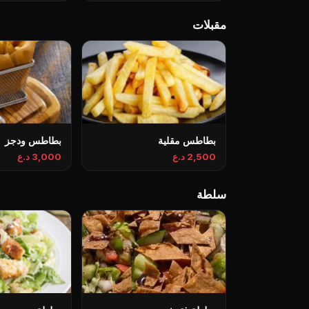
مقبلات
بطاطس مقلية
بطاطس ودجز
2,500 د.ع
3,000 د.ع
سلطة