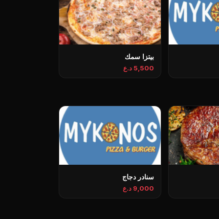
بيتزا سمك
5,500 د.ع
سنادر دجاج
9,000 د.ع