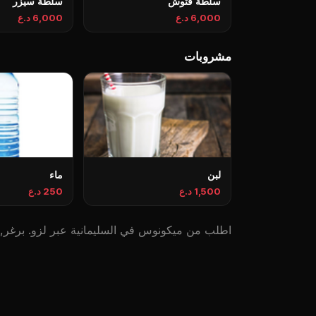
سلطة فتوش
سلطة سيزر
6,000 د.ع
6,000 د.ع
مشروبات
لبن
ماء
1,500 د.ع
250 د.ع
اطلب من ميكونوس في السليمانية عبر لزو. برغر, پی