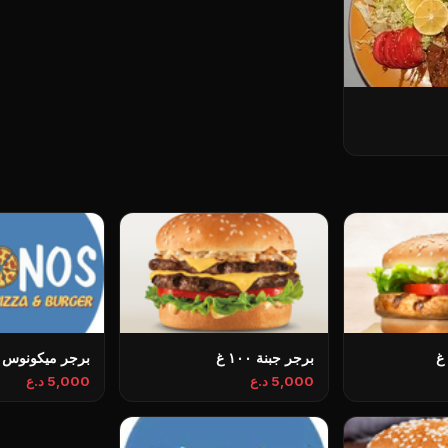
برجر جبنة ١٠٠ غ
برجر ميكونوس ١٠٠ غ
5,000 د.ع
5,000 د.ع