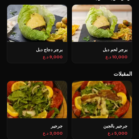
برجر لحم دبل
برجر دجاج دبل
10,000 د.ع
9,000 د.ع
المقبلات
جرجير بالجبن
جرجیر
5,000 د.ع
3,000 د.ع