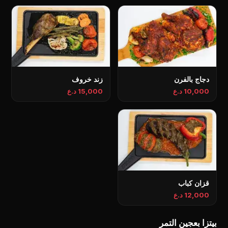
دجاج بالفرن
زند خروف
10,000 د.ع
15,000 د.ع
قزان کباب
12,000 د.ع
بيتزا بعجين التمر