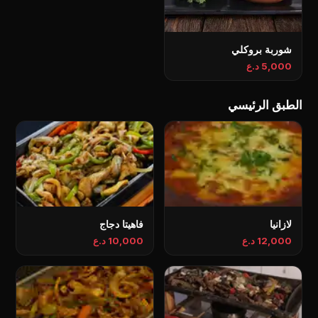
شوربة بروكلي
5,000 د.ع
الطبق الرئيسي
لازانیا
فاهيتا دجاج
12,000 د.ع
10,000 د.ع