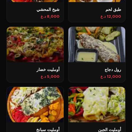
طبق لحم
شيخ المحشي
12,000 د.ع
8,000 د.ع
رول دجاج
أومليت خضار
12,000 د.ع
5,000 د.ع
أومليت الجبن
أومليت سبانخ