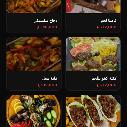
فاهيتا لحم
دجاج مكسيكي
12,000 د.ع
10,000 د.ع
كفتة كيتو بللحم
قلية سيل
12,000 د.ع
12,000 د.ع