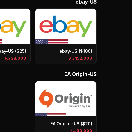
ebay-US
bay-US ($25)
ebay-US ($100)
152,000 د.ع
38,000 د.ع
EA Origin-US
EA Origins-US ($20)
30,000 د.ع