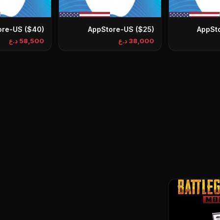
ore-US ($40)
AppStore-US ($25)
AppSt
38,000 د.ع
58,500 د.ع