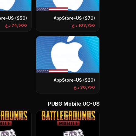
ore-US ($50)
AppStore-US ($70)
103,750 د.ع
74,500 د.ع
AppStore-US ($20)
30,750 د.ع
PUBG Mobile UC-US