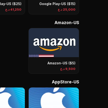
lay-US ($25)
Google Play-US ($15)
25,000 د.ع
41,250 د.ع
Amazon-US
Amazon-US ($5)
9,500 د.ع
AppStore-US