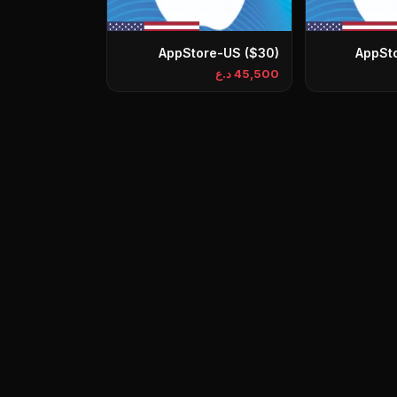
AppStore-US ($30)
AppSt
45,500 د.ع