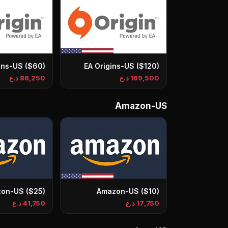
ins-US ($60)
EA Origins-US ($120)
169,500 د.ع
86,250 د.ع
Amazon-US
on-US ($25)
Amazon-US ($10)
17,750 د.ع
41,750 د.ع