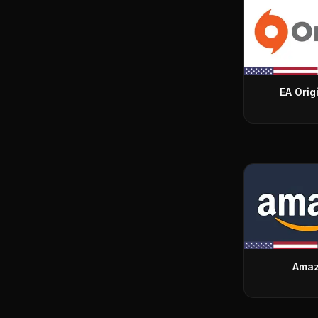
EA Orig
Amaz