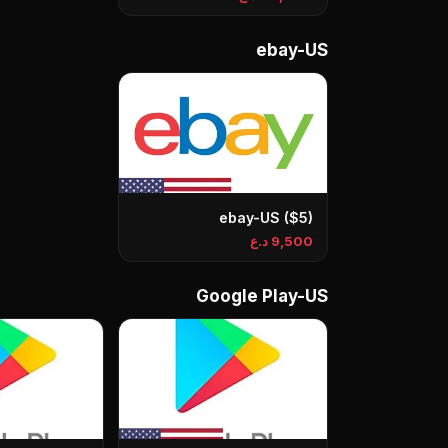
ebay-US
ebay-US ($5)
9,500 د.ع
Google Play-US