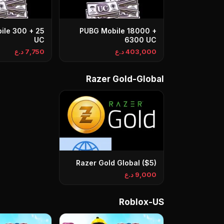
ile 300 + 25
PUBG Mobile 18000 +
UC
6300 UC
403,000 د.ع
7,750 د.ع
Razer Gold-Global
Razer Gold Global ($5)
9,000 د.ع
Roblox-US