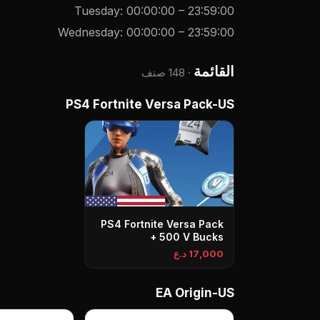
Tuesday
:
00:00:00
–
23:59:00
Wednesday
:
00:00:00
–
23:59:00
القائمة
·
148 صنف
PS4 Fortnite Versa Pack-US
PS4 Fortnite Versa Pack
+ 500 V Bucks
17,000 د.ع
EA Origin-US