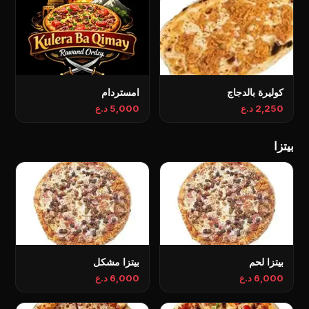
کولیرة بالدجاج
امستردام
2,250 د.ع
5,000 د.ع
بیتزا
بیتزا لحم
بیتزا مشکل
6,000 د.ع
6,000 د.ع