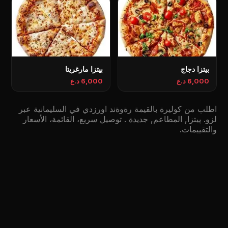
بیتزا دجاج
بیتزا مارغریتا
6,000 د.ع
6,000 د.ع
اطلب من کولیرة بالقیمة رةوةند اورزدي في السليمانية عبر
لزو. پیتزا, المطاعم, جديدة . توصيل سريع، القائمة، الأسعار
والتقييمات.