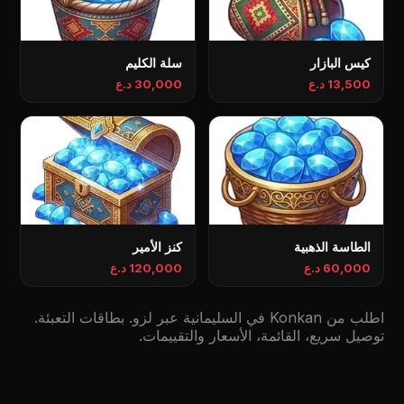
كيس البازار
سلة الكليم
13,500 د.ع
30,000 د.ع
الطاسة الذهبية
كنز الأمير
60,000 د.ع
120,000 د.ع
اطلب من Konkan في السليمانية عبر لزو. بطاقات التعبئة.
توصيل سريع، القائمة، الأسعار والتقييمات.