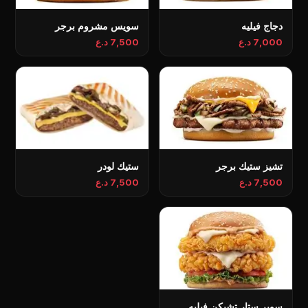
دجاج فيليه
سويس مشروم برجر
7,000 د.ع
7,500 د.ع
تشيز ستيك برجر
ستيك لودر
7,500 د.ع
7,500 د.ع
سوبر ستار تشيكن فيليه