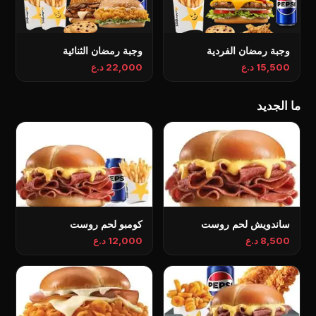
وجبة رمضان الفردية
وجبة رمضان الثنائية
15,500 د.ع
22,000 د.ع
ما الجديد
ساندویش لحم روست
کومبو لحم روست
8,500 د.ع
12,000 د.ع