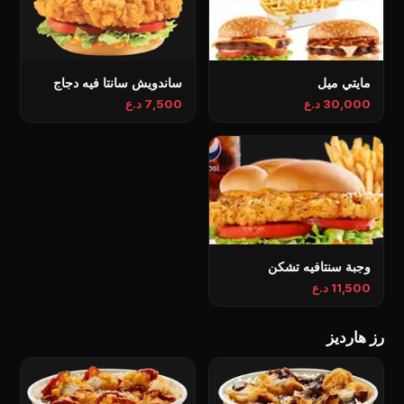
مايتي ميل
ساندویش سانتا فيه دجاج
30,000 د.ع
7,500 د.ع
وجبة سنتافيه تشكن
11,500 د.ع
رز هاردیز