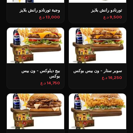
تورنادو رانش بلايز
وجبة تورنادو رانش بلايز
9,500 د.ع
13,000 د.ع
سوبر ستار - ون بيس بوكس
بيج ديلوكس - ون بيس
بوكس
16,250 د.ع
14,750 د.ع