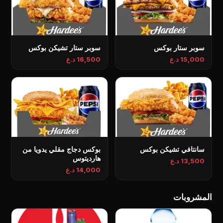
سوبر ستار بوکس
سوبر ستار تشیکن بوکس
15,000 د.ع
16,500 د.ع
سانتافي تشیکن بوکس
بوکس دجاج مقلي يدويا من
هارديتوس
13,500 د.ع
14,000 د.ع
المشروبات