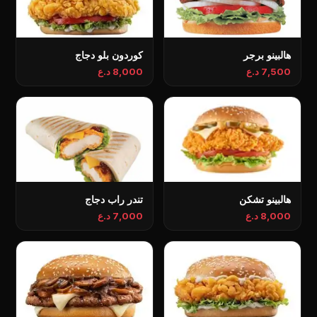
هالبينو برجر
كوردون بلو دجاج
7,500 د.ع
8,000 د.ع
هالبينو تشكن
تندر راب دجاج
8,000 د.ع
7,000 د.ع