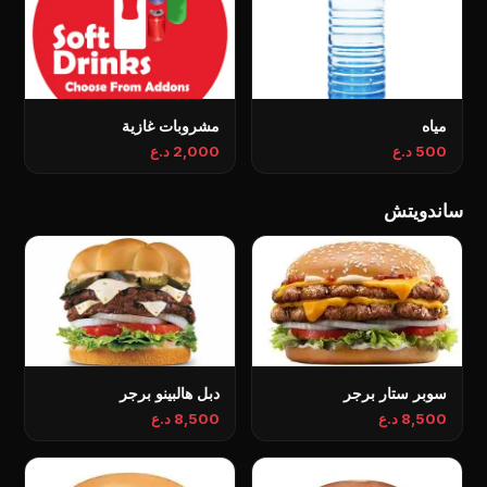
مياه
مشروبات غازية
500 د.ع
2,000 د.ع
ساندويتش
سوبر ستار برجر
دبل هالبينو برجر
8,500 د.ع
8,500 د.ع