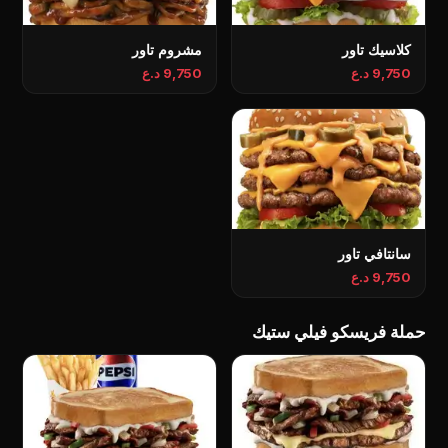
كلاسيك تاور
مشروم تاور
9,750 د.ع
9,750 د.ع
سانتافي تاور
9,750 د.ع
حملة فريسكو فيلي ستيك