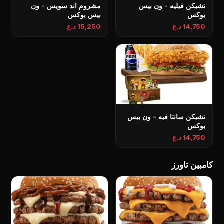
تشيكن فيليه - ون بيس
مشروم اند سويس - ون
بوكس
بيس بوكس
14,750 د.ع
15,250 د.ع
تشيكن سانتا فيه - ون بيس
بوكس
14,750 د.ع
کامبین تاورز