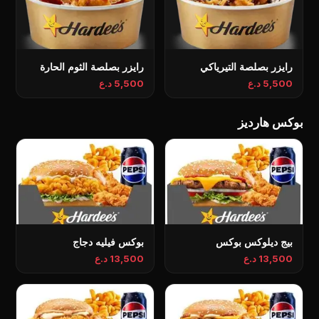
رايزر بصلصة التيرياكي
رايزر بصلصة الثوم الحارة
5,500 د.ع
5,500 د.ع
بوکس هاردیز
بیج دیلوکس بوکس
بوکس فیلیە دجاج
13,500 د.ع
13,500 د.ع