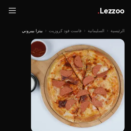
.
Lezzoo
الرئيسية
‹
السليمانية
‹
فاست فود كروزيت
‹
بيتزا بيبروني