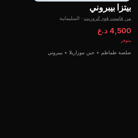
بيتزا بيبروني
من فاست فود كروزيت
·
السليمانية
4,500 د.ع
متوفر
صلصة طماطم + جبن موزاريلا + بيبروني