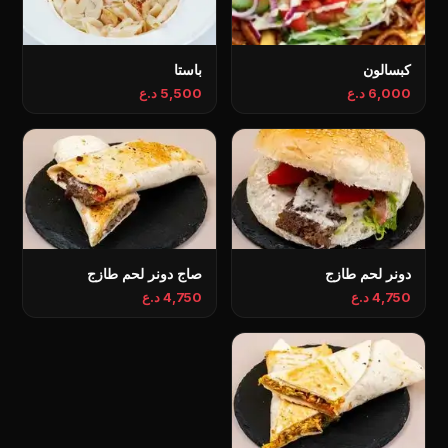
كبسالون
باستا
6,000 د.ع
5,500 د.ع
دونر لحم طازج
صاج دونر لحم طازج
4,750 د.ع
4,750 د.ع