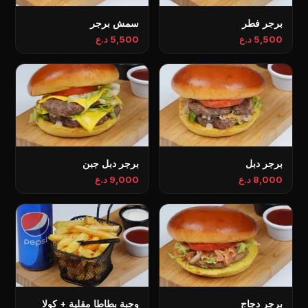
برجر فطر
سمش برجر
5,500 د.ع
5,500 د.ع
برجر دبل
برجر دبل جبن
8,000 د.ع
9,000 د.ع
برجر دجاج
وجبة بطاطا مقلية + كولا