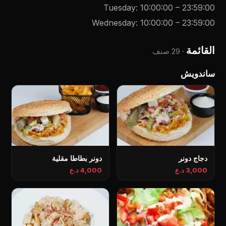
Tuesday
:
10:00:00
–
23:59:00
Wednesday
:
10:00:00
–
23:59:00
القائمة
·
29 صنف
ساندویش
دجاج دونر
دونر بطاطا مقلية
3,000 د.ع
4,000 د.ع