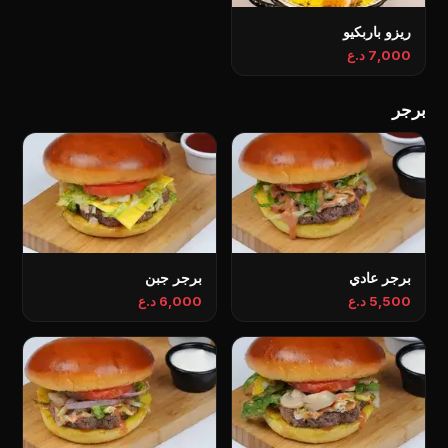
ريزو باربكيو
7,000 د.ع
برجر
برجر عادي
برجر جبن
5,500 د.ع
6,000 د.ع