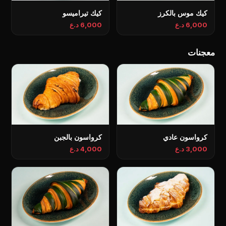
كيك موس بالكرز
كيك تيراميسو
6,000 د.ع
6,000 د.ع
معجنات
كرواسون عادي
كرواسون بالجبن
3,000 د.ع
4,000 د.ع