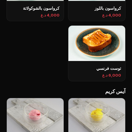
كرواسون باللوز
كرواسون بالشوكولاتة
4,000 د.ع
4,000 د.ع
توست فرنسي
6,000 د.ع
آيس كريم