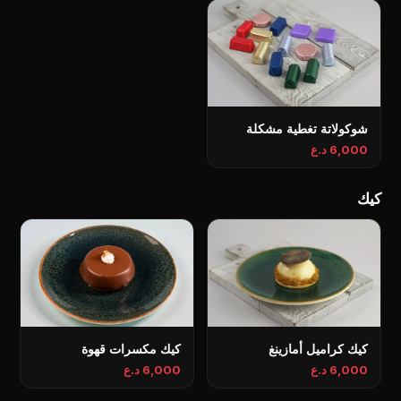
شوكولاتة تغطية مشكلة
6,000 د.ع
كيك
كيك كراميل أمازينغ
كيك مكسرات قهوة
6,000 د.ع
6,000 د.ع