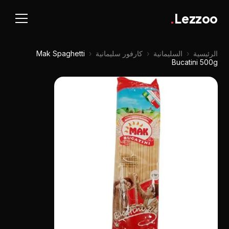
.
Lezzoo
الرئيسية
‹
السليمانية
‹
كارفور سليمانية
‹
Mak Spaghetti
Bucatini 500g