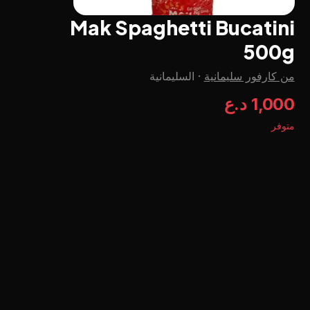
Mak Spaghetti Bucatini
500g
من كارفور سليمانية
·
السليمانية
1,000 د.ع
متوفر