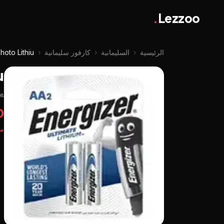
.
Lezzoo
الرئيسية
‹
السليمانية
‹
كارفور سليمانية
‹
hoto Lithiu
u
من
00
مت