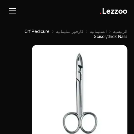
.
Lezzoo
الرئيسية
‹
السليمانية
‹
كارفور سليمانية
‹
Crf Pedicure
Scisor/thick Nails