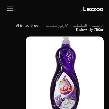
.
Lezzoo
الرئيسية
‹
السليمانية
‹
كارفور سليمانية
‹
Al Emlaq Green
Dish/w Lily 750ml