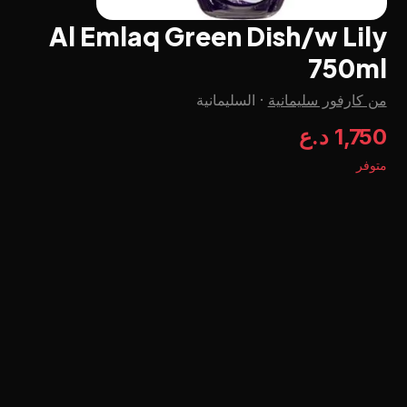
Al Emlaq Green Dish/w Lily
750ml
من كارفور سليمانية
·
السليمانية
1,750 د.ع
متوفر