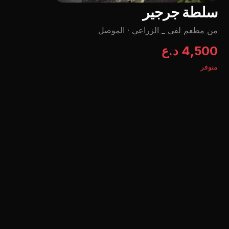
سلطة جرجير
من مطعم لفي _ الزراعي
·
الموصل
4,500 د.ع
متوفر