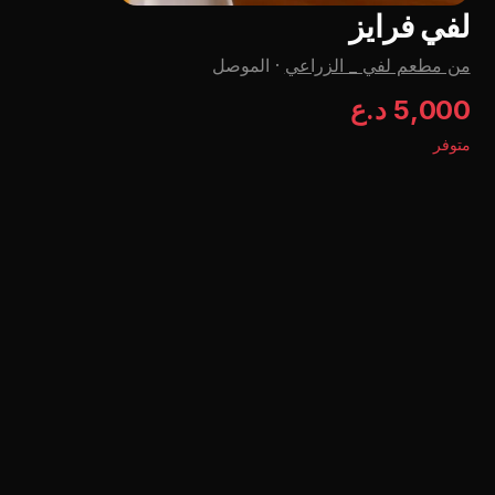
لفي فرايز
من مطعم لفي _ الزراعي
·
الموصل
5,000 د.ع
متوفر