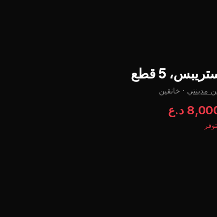
تریبس، 5 قطع
 مدينتي
·
خانقين
8,0 د.ع
وفر