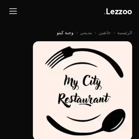
.
Lezzoo
الرئيسية
‹
خانقين
‹
مدينتي
‹
وجبة کیتو