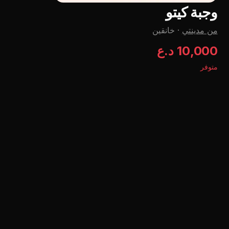
وجبة کیتو
من مدينتي
·
خانقين
10,000 د.ع
متوفر