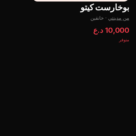
بوخارست کیتو
من مدينتي
·
خانقين
10,000 د.ع
متوفر