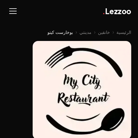
.
Lezzoo
الرئيسية
‹
خانقين
‹
مدينتي
‹
بوخارست کیتو