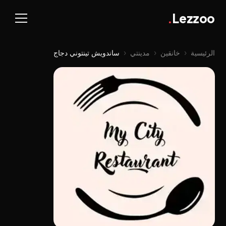
.
Lezzoo
الرئيسية
‹
خانقين
‹
مدينتي
‹
ساندویش تینتوني دجاج