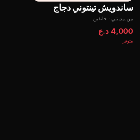
ساندویش تینتوني دجاج
من مدينتي
·
خانقين
4,000 د.ع
متوفر