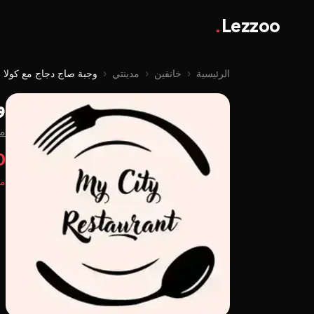
.
Lezzoo
الرئيسية
‹
خانقين
‹
مدينتي
‹
وجبة صاج دجاج مع کولا
و
من
00
مت