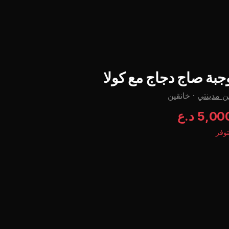
جبة صاج دجاج مع کولا
 مدينتي
·
خانقين
5,0 د.ع
وفر