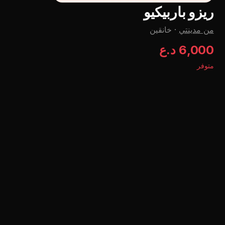
ریزو باربیکیو
من مدينتي
·
خانقين
6,000 د.ع
متوفر