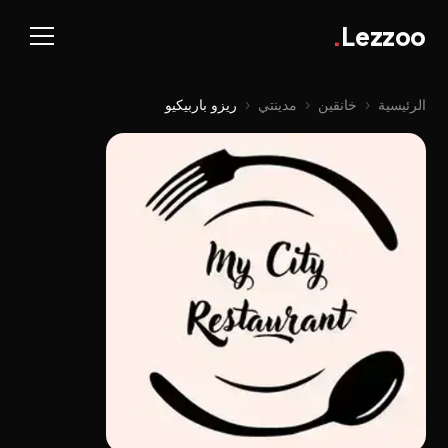
.
Lezzoo
الرئيسية
‹
خانقين
‹
مدينتي
‹
ریزو باربیکیو